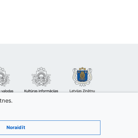
atnes.
Noraidīt