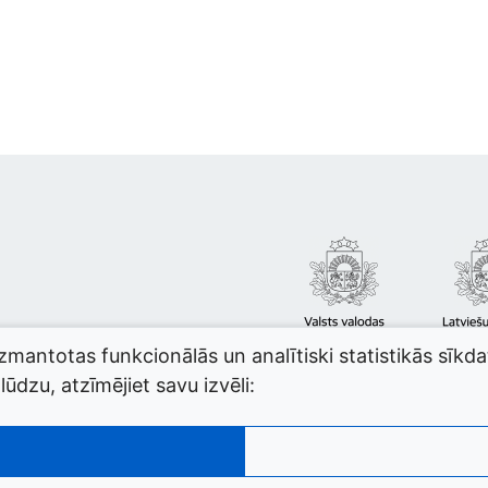
izmantotas funkcionālās un analītiski statistikās sīkd
ūdzu, atzīmējiet savu izvēli: