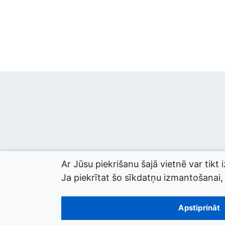
Ar Jūsu piekrišanu šajā vietnē var tikt 
Ja piekrītat šo sīkdatņu izmantošanai, l
© 2026 termini.gov.lv. Izstrādātājs:
Tilde
.
Apstiprināt