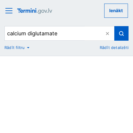
Ienākt
Rādīt filtru
Rādīt detalizēti
No
Uz
Nozare