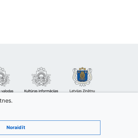
atnes.
Noraidīt