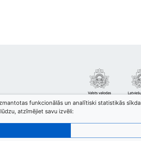
izmantotas funkcionālās un analītiski statistikās sīkd
ūdzu, atzīmējiet savu izvēli: