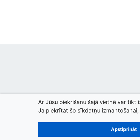
Ar Jūsu piekrišanu šajā vietnē var tikt 
Ja piekrītat šo sīkdatņu izmantošanai, l
© 2026 termini.gov.lv. Izstrādātājs:
Tilde
.
Apstiprināt