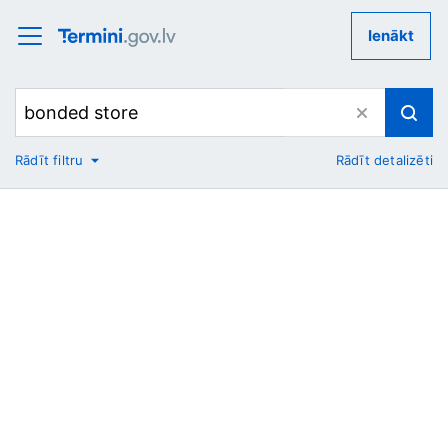
Ienākt
Rādīt filtru
Rādīt detalizēti
No
Uz
Nozare