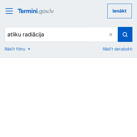
Ienākt
Rādīt filtru
Rādīt detalizēti
No
Uz
Nozare