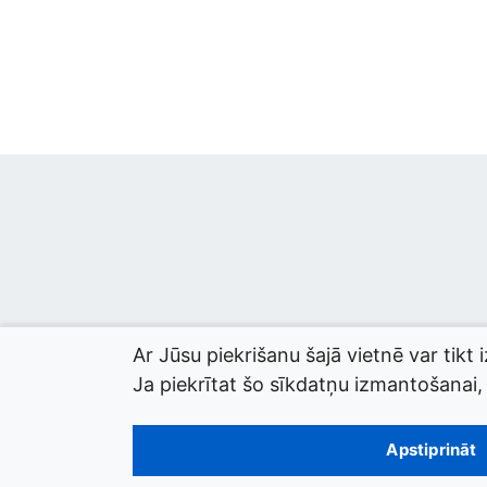
Ar Jūsu piekrišanu šajā vietnē var tikt 
Ja piekrītat šo sīkdatņu izmantošanai, l
© 2026 termini.gov.lv. Izstrādātājs:
Tilde
.
Apstiprināt