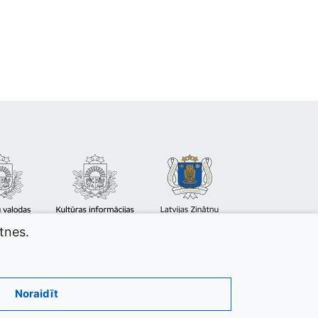
atnes.
Noraidīt