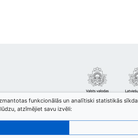
izmantotas funkcionālās un analītiski statistikās sīkd
ūdzu, atzīmējiet savu izvēli: