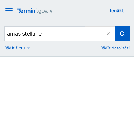
Ienākt
Rādīt filtru
Rādīt detalizēti
No
Uz
Nozare