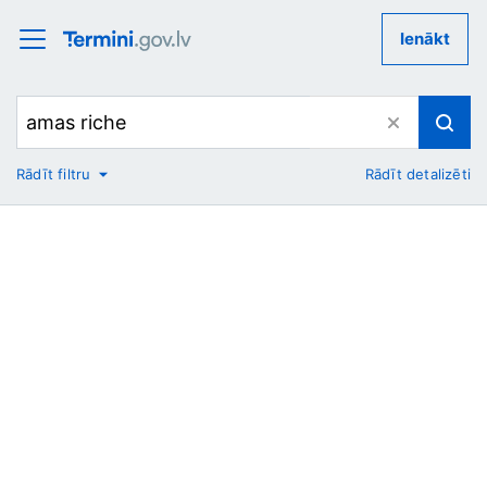
Ienākt
Rādīt filtru
Rādīt detalizēti
No
Uz
Nozare