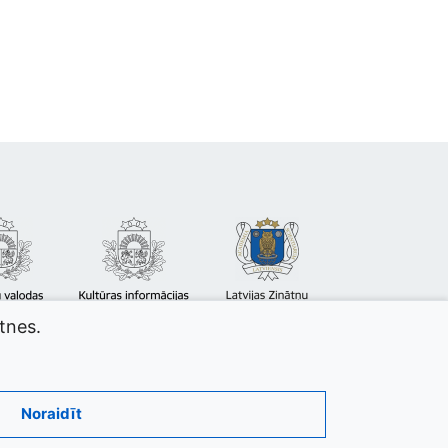
atnes.
Noraidīt