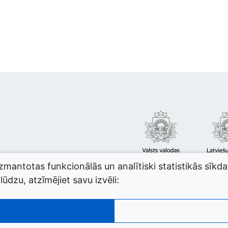
izmantotas funkcionālās un analītiski statistikās sīkd
ūdzu, atzīmējiet savu izvēli: