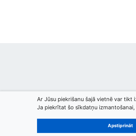
Ar Jūsu piekrišanu šajā vietnē var tikt 
Ja piekrītat šo sīkdatņu izmantošanai, l
© 2026 termini.gov.lv. Izstrādātājs:
Tilde
.
Apstiprināt