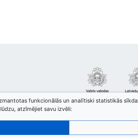
izmantotas funkcionālās un analītiski statistikās sīkd
ūdzu, atzīmējiet savu izvēli: