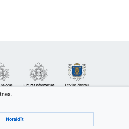
atnes.
Noraidīt