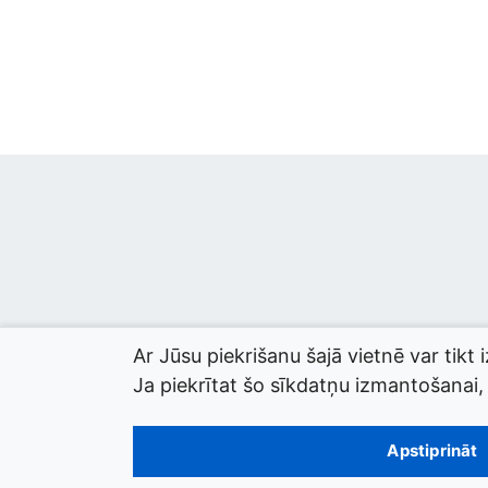
Ar Jūsu piekrišanu šajā vietnē var tikt 
Ja piekrītat šo sīkdatņu izmantošanai, l
© 2026 termini.gov.lv. Izstrādātājs:
Tilde
.
Apstiprināt