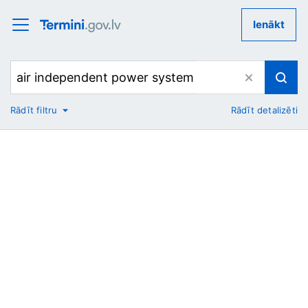
Ienākt
Rādīt filtru
Rādīt detalizēti
No
Uz
Nozare