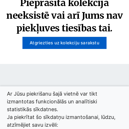
Pieprasītā kolekcija
neeksistē vai arī Jums nav
piekļuves tiesības tai.
Atgriezties uz kolekciju sarakstu
© 2026 termini.gov.lv. Izstrādātājs:
Tilde
.
Ar Jūsu piekrišanu šajā vietnē var tikt
izmantotas funkcionālās un analītiski
statistikās sīkdatnes.
Ja piekrītat šo sīkdatņu izmantošanai, lūdzu,
atzīmējiet savu izvēli: