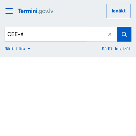
Ienākt
Rādīt filtru
Rādīt detalizēti
No
Uz
Nozare