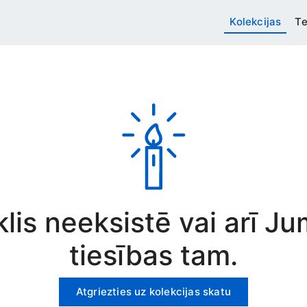
Kolekcijas
Te
rklis neeksistē vai arī J
tiesības tam.
Atgriezties uz kolekcijas skatu