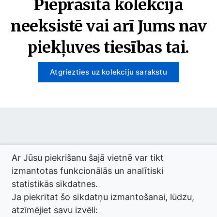
Pieprasītā kolekcija
neeksistē vai arī Jums nav
piekļuves tiesības tai.
Atgriezties uz kolekciju sarakstu
© 2026 termini.gov.lv. Izstrādātājs:
Tilde
.
Ar Jūsu piekrišanu šajā vietnē var tikt
izmantotas funkcionālās un analītiski
statistikās sīkdatnes.
Ja piekrītat šo sīkdatņu izmantošanai, lūdzu,
atzīmējiet savu izvēli: