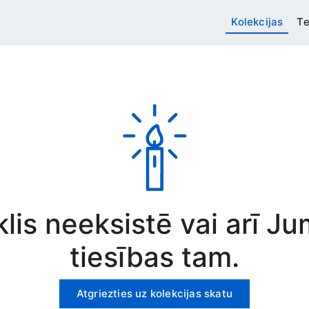
Kolekcijas
Te
rklis neeksistē vai arī J
tiesības tam.
Atgriezties uz kolekcijas skatu