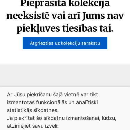
Pieprasītā kolekcija
neeksistē vai arī Jums nav
piekļuves tiesības tai.
Atgriezties uz kolekciju sarakstu
© 2026 termini.gov.lv. Izstrādātājs:
Tilde
.
Ar Jūsu piekrišanu šajā vietnē var tikt
izmantotas funkcionālās un analītiski
statistikās sīkdatnes.
Ja piekrītat šo sīkdatņu izmantošanai, lūdzu,
atzīmējiet savu izvēli: