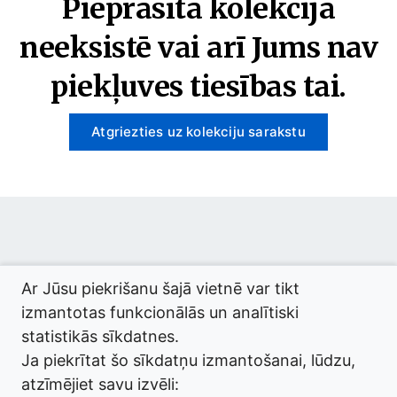
Pieprasītā kolekcija
neeksistē vai arī Jums nav
piekļuves tiesības tai.
Atgriezties uz kolekciju sarakstu
© 2026 termini.gov.lv. Izstrādātājs:
Tilde
.
Ar Jūsu piekrišanu šajā vietnē var tikt
izmantotas funkcionālās un analītiski
statistikās sīkdatnes.
Ja piekrītat šo sīkdatņu izmantošanai, lūdzu,
atzīmējiet savu izvēli: