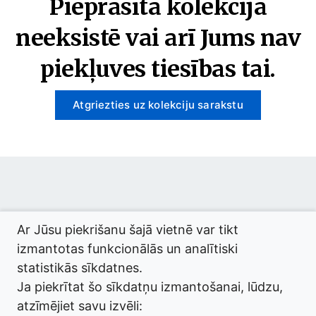
Pieprasītā kolekcija
neeksistē vai arī Jums nav
piekļuves tiesības tai.
Atgriezties uz kolekciju sarakstu
© 2026 termini.gov.lv. Izstrādātājs:
Tilde
.
Ar Jūsu piekrišanu šajā vietnē var tikt
izmantotas funkcionālās un analītiski
statistikās sīkdatnes.
Ja piekrītat šo sīkdatņu izmantošanai, lūdzu,
atzīmējiet savu izvēli: