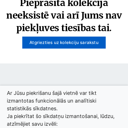
Pieprasītā kolekcija
neeksistē vai arī Jums nav
piekļuves tiesības tai.
Atgriezties uz kolekciju sarakstu
© 2026 termini.gov.lv. Izstrādātājs:
Tilde
.
Ar Jūsu piekrišanu šajā vietnē var tikt
izmantotas funkcionālās un analītiski
statistikās sīkdatnes.
Ja piekrītat šo sīkdatņu izmantošanai, lūdzu,
atzīmējiet savu izvēli: