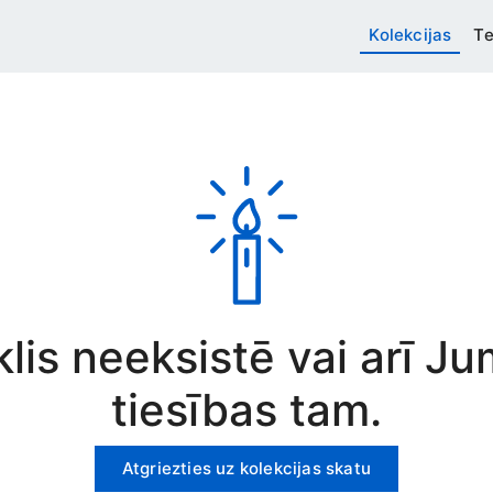
Kolekcijas
Te
rklis neeksistē vai arī J
tiesības tam.
Atgriezties uz kolekcijas skatu