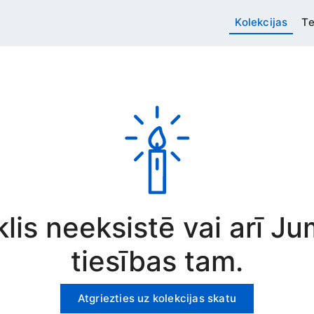
Kolekcijas
Te
rklis neeksistē vai arī J
tiesības tam.
Atgriezties uz kolekcijas skatu