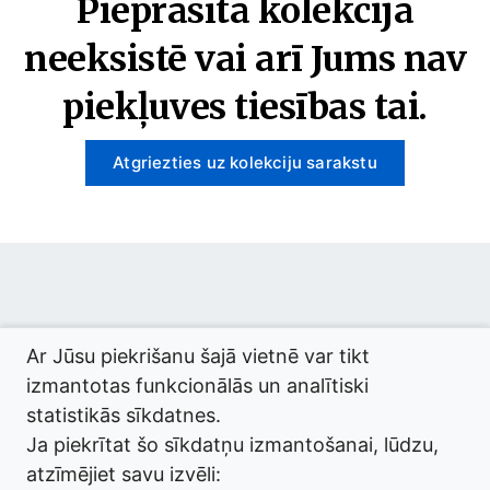
Pieprasītā kolekcija
neeksistē vai arī Jums nav
piekļuves tiesības tai.
Atgriezties uz kolekciju sarakstu
© 2026 termini.gov.lv. Izstrādātājs:
Tilde
.
Ar Jūsu piekrišanu šajā vietnē var tikt
izmantotas funkcionālās un analītiski
statistikās sīkdatnes.
Ja piekrītat šo sīkdatņu izmantošanai, lūdzu,
atzīmējiet savu izvēli: