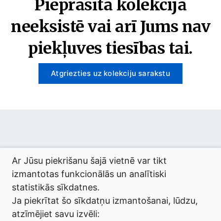
Pieprasītā kolekcija
neeksistē vai arī Jums nav
piekļuves tiesības tai.
Atgriezties uz kolekciju sarakstu
© 2026 termini.gov.lv. Izstrādātājs:
Tilde
.
Ar Jūsu piekrišanu šajā vietnē var tikt
izmantotas funkcionālās un analītiski
statistikās sīkdatnes.
Ja piekrītat šo sīkdatņu izmantošanai, lūdzu,
atzīmējiet savu izvēli: