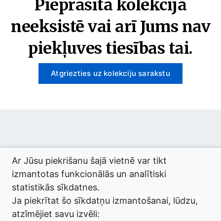
Pieprasītā kolekcija
neeksistē vai arī Jums nav
piekļuves tiesības tai.
Atgriezties uz kolekciju sarakstu
© 2026 termini.gov.lv. Izstrādātājs:
Tilde
.
Ar Jūsu piekrišanu šajā vietnē var tikt
izmantotas funkcionālās un analītiski
statistikās sīkdatnes.
Ja piekrītat šo sīkdatņu izmantošanai, lūdzu,
atzīmējiet savu izvēli: