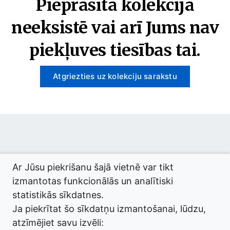
Pieprasītā kolekcija
neeksistē vai arī Jums nav
piekļuves tiesības tai.
Atgriezties uz kolekciju sarakstu
© 2026 termini.gov.lv. Izstrādātājs:
Tilde
.
Ar Jūsu piekrišanu šajā vietnē var tikt
izmantotas funkcionālās un analītiski
statistikās sīkdatnes.
Ja piekrītat šo sīkdatņu izmantošanai, lūdzu,
atzīmējiet savu izvēli: