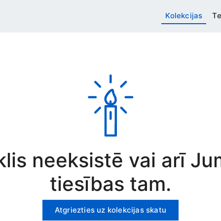
Kolekcijas
Te
rklis neeksistē vai arī J
tiesības tam.
Atgriezties uz kolekcijas skatu