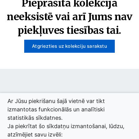
Pieprasītā kolekcija
neeksistē vai arī Jums nav
piekļuves tiesības tai.
Atgriezties uz kolekciju sarakstu
© 2026 termini.gov.lv. Izstrādātājs:
Tilde
.
Ar Jūsu piekrišanu šajā vietnē var tikt
izmantotas funkcionālās un analītiski
statistikās sīkdatnes.
Ja piekrītat šo sīkdatņu izmantošanai, lūdzu,
atzīmējiet savu izvēli: