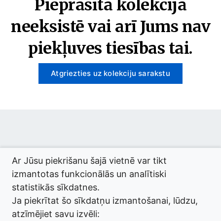
Pieprasītā kolekcija
neeksistē vai arī Jums nav
piekļuves tiesības tai.
Atgriezties uz kolekciju sarakstu
© 2026 termini.gov.lv. Izstrādātājs:
Tilde
.
Ar Jūsu piekrišanu šajā vietnē var tikt
izmantotas funkcionālās un analītiski
statistikās sīkdatnes.
Ja piekrītat šo sīkdatņu izmantošanai, lūdzu,
atzīmējiet savu izvēli: