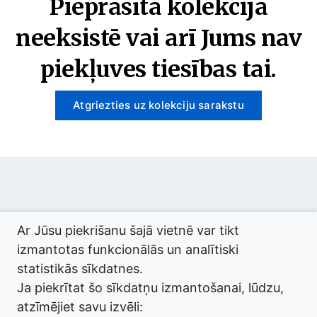
Pieprasītā kolekcija
neeksistē vai arī Jums nav
piekļuves tiesības tai.
Atgriezties uz kolekciju sarakstu
© 2026 termini.gov.lv. Izstrādātājs:
Tilde
.
Ar Jūsu piekrišanu šajā vietnē var tikt
izmantotas funkcionālās un analītiski
statistikās sīkdatnes.
Ja piekrītat šo sīkdatņu izmantošanai, lūdzu,
atzīmējiet savu izvēli: