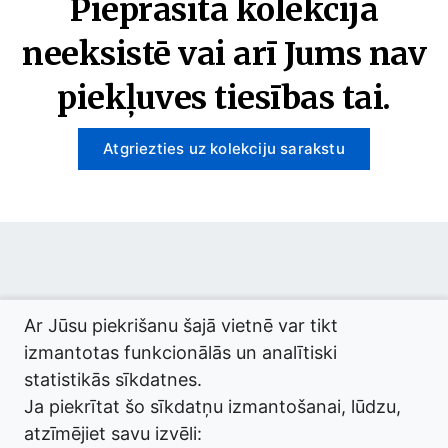
Pieprasītā kolekcija
neeksistē vai arī Jums nav
piekļuves tiesības tai.
Atgriezties uz kolekciju sarakstu
© 2026 termini.gov.lv. Izstrādātājs:
Tilde
.
Ar Jūsu piekrišanu šajā vietnē var tikt
izmantotas funkcionālās un analītiski
statistikās sīkdatnes.
Ja piekrītat šo sīkdatņu izmantošanai, lūdzu,
atzīmējiet savu izvēli: