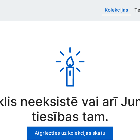
Kolekcijas
Te
rklis neeksistē vai arī J
tiesības tam.
Atgriezties uz kolekcijas skatu