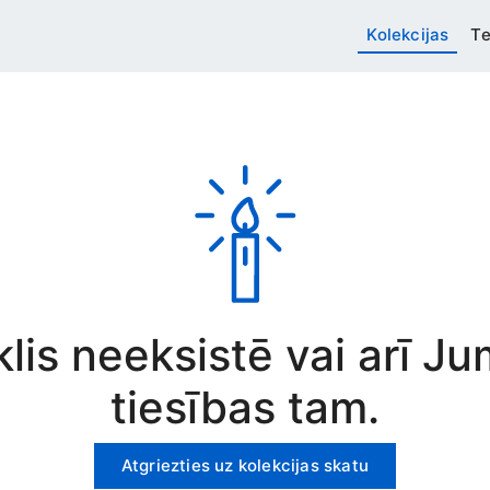
Kolekcijas
Te
rklis neeksistē vai arī J
tiesības tam.
Atgriezties uz kolekcijas skatu