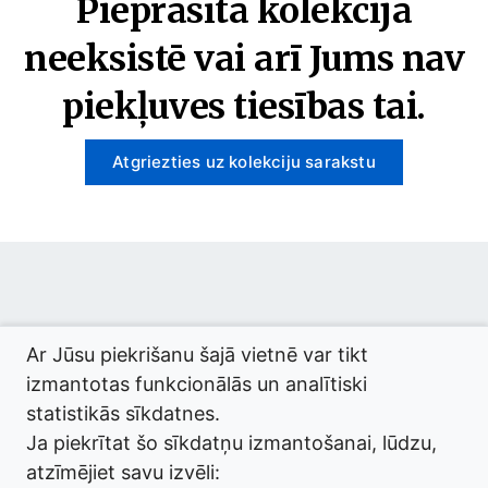
Pieprasītā kolekcija
neeksistē vai arī Jums nav
piekļuves tiesības tai.
Atgriezties uz kolekciju sarakstu
© 2026 termini.gov.lv. Izstrādātājs:
Tilde
.
Ar Jūsu piekrišanu šajā vietnē var tikt
izmantotas funkcionālās un analītiski
statistikās sīkdatnes.
Ja piekrītat šo sīkdatņu izmantošanai, lūdzu,
atzīmējiet savu izvēli: