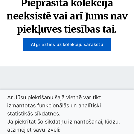
Pieprasītā kolekcija
neeksistē vai arī Jums nav
piekļuves tiesības tai.
Atgriezties uz kolekciju sarakstu
© 2026 termini.gov.lv. Izstrādātājs:
Tilde
.
Ar Jūsu piekrišanu šajā vietnē var tikt
izmantotas funkcionālās un analītiski
statistikās sīkdatnes.
Ja piekrītat šo sīkdatņu izmantošanai, lūdzu,
atzīmējiet savu izvēli: