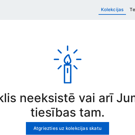
Kolekcijas
Te
rklis neeksistē vai arī J
tiesības tam.
Atgriezties uz kolekcijas skatu