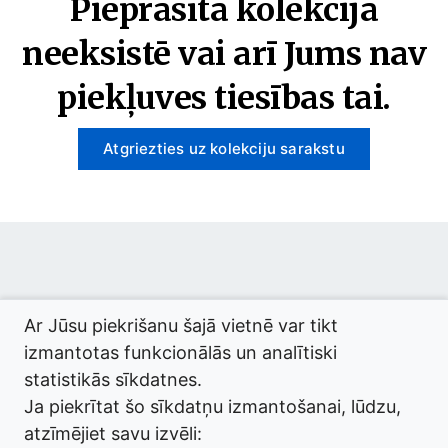
Pieprasītā kolekcija
neeksistē vai arī Jums nav
piekļuves tiesības tai.
Atgriezties uz kolekciju sarakstu
© 2026 termini.gov.lv. Izstrādātājs:
Tilde
.
Ar Jūsu piekrišanu šajā vietnē var tikt
izmantotas funkcionālās un analītiski
statistikās sīkdatnes.
Ja piekrītat šo sīkdatņu izmantošanai, lūdzu,
atzīmējiet savu izvēli: