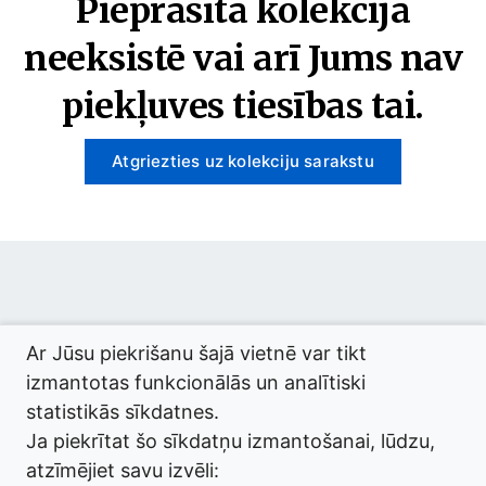
Pieprasītā kolekcija
neeksistē vai arī Jums nav
piekļuves tiesības tai.
Atgriezties uz kolekciju sarakstu
© 2026 termini.gov.lv. Izstrādātājs:
Tilde
.
Ar Jūsu piekrišanu šajā vietnē var tikt
izmantotas funkcionālās un analītiski
statistikās sīkdatnes.
Ja piekrītat šo sīkdatņu izmantošanai, lūdzu,
atzīmējiet savu izvēli: