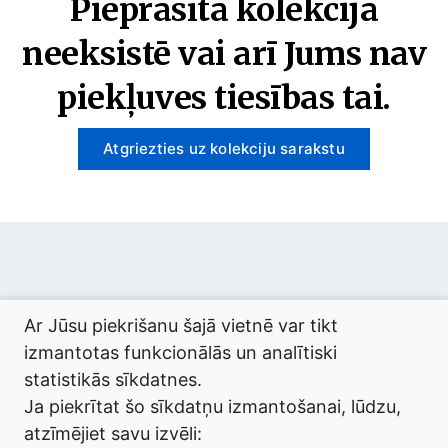
Pieprasītā kolekcija
neeksistē vai arī Jums nav
piekļuves tiesības tai.
Atgriezties uz kolekciju sarakstu
© 2026 termini.gov.lv. Izstrādātājs:
Tilde
.
Ar Jūsu piekrišanu šajā vietnē var tikt
izmantotas funkcionālās un analītiski
statistikās sīkdatnes.
Ja piekrītat šo sīkdatņu izmantošanai, lūdzu,
atzīmējiet savu izvēli: