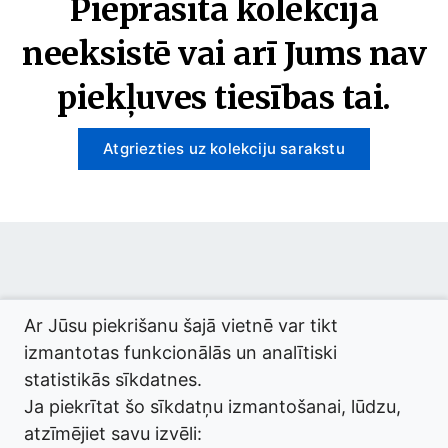
Pieprasītā kolekcija
neeksistē vai arī Jums nav
piekļuves tiesības tai.
Atgriezties uz kolekciju sarakstu
© 2026 termini.gov.lv. Izstrādātājs:
Tilde
.
Ar Jūsu piekrišanu šajā vietnē var tikt
izmantotas funkcionālās un analītiski
statistikās sīkdatnes.
Ja piekrītat šo sīkdatņu izmantošanai, lūdzu,
atzīmējiet savu izvēli: