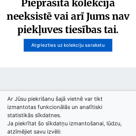
Pieprasītā kolekcija
neeksistē vai arī Jums nav
piekļuves tiesības tai.
Atgriezties uz kolekciju sarakstu
© 2026 termini.gov.lv. Izstrādātājs:
Tilde
.
Ar Jūsu piekrišanu šajā vietnē var tikt
izmantotas funkcionālās un analītiski
statistikās sīkdatnes.
Ja piekrītat šo sīkdatņu izmantošanai, lūdzu,
atzīmējiet savu izvēli: