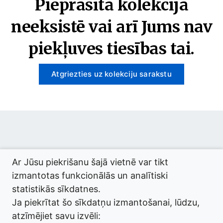
Pieprasītā kolekcija
neeksistē vai arī Jums nav
piekļuves tiesības tai.
Atgriezties uz kolekciju sarakstu
© 2026 termini.gov.lv. Izstrādātājs:
Tilde
.
Ar Jūsu piekrišanu šajā vietnē var tikt
izmantotas funkcionālās un analītiski
statistikās sīkdatnes.
Ja piekrītat šo sīkdatņu izmantošanai, lūdzu,
atzīmējiet savu izvēli: