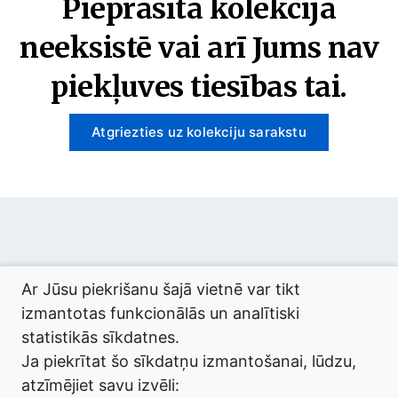
Pieprasītā kolekcija
neeksistē vai arī Jums nav
piekļuves tiesības tai.
Atgriezties uz kolekciju sarakstu
© 2026 termini.gov.lv. Izstrādātājs:
Tilde
.
Ar Jūsu piekrišanu šajā vietnē var tikt
izmantotas funkcionālās un analītiski
statistikās sīkdatnes.
Ja piekrītat šo sīkdatņu izmantošanai, lūdzu,
atzīmējiet savu izvēli: