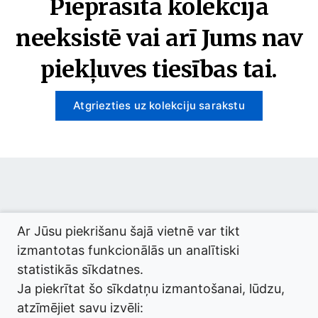
Pieprasītā kolekcija
neeksistē vai arī Jums nav
piekļuves tiesības tai.
Atgriezties uz kolekciju sarakstu
© 2026 termini.gov.lv. Izstrādātājs:
Tilde
.
Ar Jūsu piekrišanu šajā vietnē var tikt
izmantotas funkcionālās un analītiski
statistikās sīkdatnes.
Ja piekrītat šo sīkdatņu izmantošanai, lūdzu,
atzīmējiet savu izvēli: