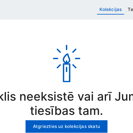
Kolekcijas
Te
rklis neeksistē vai arī J
tiesības tam.
Atgriezties uz kolekcijas skatu