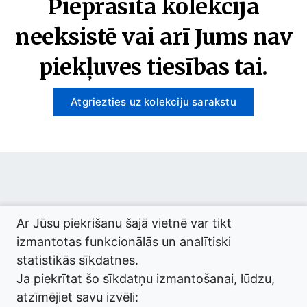
Pieprasītā kolekcija
neeksistē vai arī Jums nav
piekļuves tiesības tai.
Atgriezties uz kolekciju sarakstu
© 2026 termini.gov.lv. Izstrādātājs:
Tilde
.
Ar Jūsu piekrišanu šajā vietnē var tikt
izmantotas funkcionālās un analītiski
statistikās sīkdatnes.
Ja piekrītat šo sīkdatņu izmantošanai, lūdzu,
atzīmējiet savu izvēli: