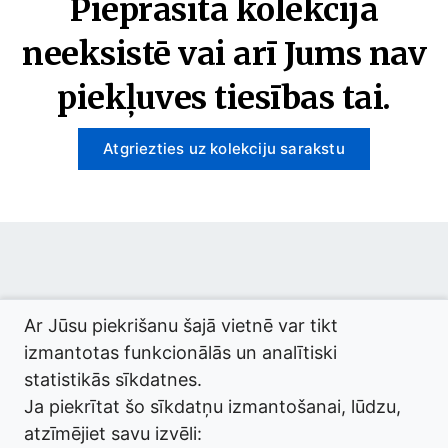
Pieprasītā kolekcija
neeksistē vai arī Jums nav
piekļuves tiesības tai.
Atgriezties uz kolekciju sarakstu
© 2026 termini.gov.lv. Izstrādātājs:
Tilde
.
Ar Jūsu piekrišanu šajā vietnē var tikt
izmantotas funkcionālās un analītiski
statistikās sīkdatnes.
Ja piekrītat šo sīkdatņu izmantošanai, lūdzu,
atzīmējiet savu izvēli: