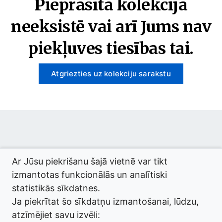
Pieprasītā kolekcija
neeksistē vai arī Jums nav
piekļuves tiesības tai.
Atgriezties uz kolekciju sarakstu
© 2026 termini.gov.lv. Izstrādātājs:
Tilde
.
Ar Jūsu piekrišanu šajā vietnē var tikt
izmantotas funkcionālās un analītiski
statistikās sīkdatnes.
Ja piekrītat šo sīkdatņu izmantošanai, lūdzu,
atzīmējiet savu izvēli: