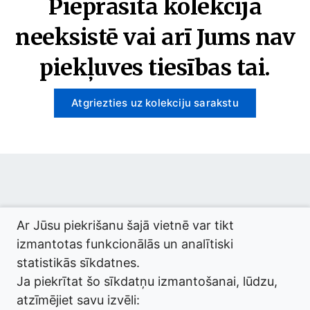
Pieprasītā kolekcija
neeksistē vai arī Jums nav
piekļuves tiesības tai.
Atgriezties uz kolekciju sarakstu
© 2026 termini.gov.lv. Izstrādātājs:
Tilde
.
Ar Jūsu piekrišanu šajā vietnē var tikt
izmantotas funkcionālās un analītiski
statistikās sīkdatnes.
Ja piekrītat šo sīkdatņu izmantošanai, lūdzu,
atzīmējiet savu izvēli: