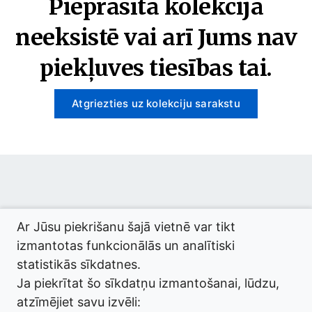
Pieprasītā kolekcija
neeksistē vai arī Jums nav
piekļuves tiesības tai.
Atgriezties uz kolekciju sarakstu
© 2026 termini.gov.lv. Izstrādātājs:
Tilde
.
Ar Jūsu piekrišanu šajā vietnē var tikt
izmantotas funkcionālās un analītiski
statistikās sīkdatnes.
Ja piekrītat šo sīkdatņu izmantošanai, lūdzu,
atzīmējiet savu izvēli: